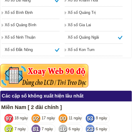
Xổ số Đà Nẵng
Xổ số Khánh Hòa
Xổ số Bình Định
Xổ số Quảng Trị
Xổ số Quảng Bình
Xổ số Gia Lai
Xổ số Ninh Thuận
Xổ số Quảng Ngãi
Xổ số Đắk Nông
Xổ số Kon Tum
Các cặp số không xuất hiện lâu nhất
Miền Nam [ 2 đài chính ]
97
02
00
53
18 ngày
17 ngày
11 ngày
8 ngày
67
81
16
23
7 ngày
7 ngày
6 ngày
6 ngày