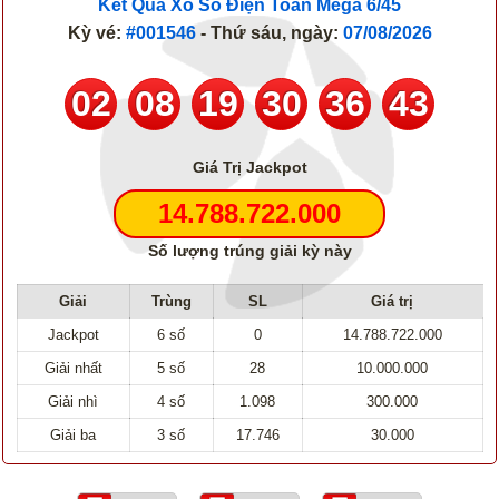
Kết Quả Xổ Số Điện Toán Mega 6/45
Kỳ vé:
#001546
- Thứ sáu, ngày:
07/08/2026
02
08
19
30
36
43
Giá Trị Jackpot
14.788.722.000
Số lượng trúng giải kỳ này
Giải
Trùng
SL
Giá trị
Jackpot
6 số
0
14.788.722.000
Giải nhất
5 số
28
10.000.000
Giải nhì
4 số
1.098
300.000
Giải ba
3 số
17.746
30.000