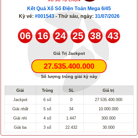
Kết Quả Xổ Số Điện Toán Mega 6/45
Kỳ vé:
#001543
- Thứ sáu, ngày:
31/07/2026
06
16
24
25
38
43
Giá Trị Jackpot
27.535.400.000
Số lượng trúng giải kỳ này
Giải
Trùng
SL
Giá trị
Jackpot
6 số
0
27.535.400.000
Giải nhất
5 số
34
10.000.000
Giải nhì
4 số
1.447
300.000
Giải ba
3 số
22.432
30.000