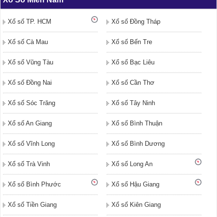
Xổ số TP. HCM
Xổ số Đồng Tháp
Xổ số Cà Mau
Xổ số Bến Tre
Xổ số Vũng Tàu
Xổ số Bạc Liêu
Xổ số Đồng Nai
Xổ số Cần Thơ
Xổ số Sóc Trăng
Xổ số Tây Ninh
Xổ số An Giang
Xổ số Bình Thuận
Xổ số Vĩnh Long
Xổ số Bình Dương
Xổ số Trà Vinh
Xổ số Long An
Xổ số Bình Phước
Xổ số Hậu Giang
Xổ số Tiền Giang
Xổ số Kiên Giang