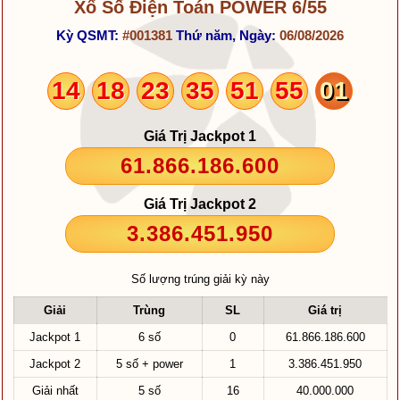
Xổ Số Điện Toán POWER 6/55
Kỳ QSMT:
#001381
Thứ năm, Ngày:
06/08/2026
14
18
23
35
51
55
01
Giá Trị Jackpot 1
61.866.186.600
Giá Trị Jackpot 2
3.386.451.950
Số lượng trúng giải kỳ này
Giải
Trùng
SL
Giá trị
Jackpot 1
6 số
0
61.866.186.600
Jackpot 2
5 số + power
1
3.386.451.950
Giải nhất
5 số
16
40.000.000