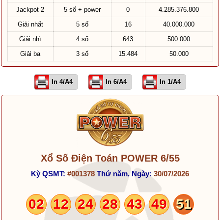
Jackpot 2
5 số + power
0
4.285.376.800
Giải nhất
5 số
16
40.000.000
Giải nhì
4 số
643
500.000
Giải ba
3 số
15.484
50.000
In 4/A4
In 6/A4
In 1/A4
Xổ Số Điện Toán POWER 6/55
Kỳ QSMT:
#001378
Thứ năm, Ngày:
30/07/2026
02
12
24
28
43
49
51