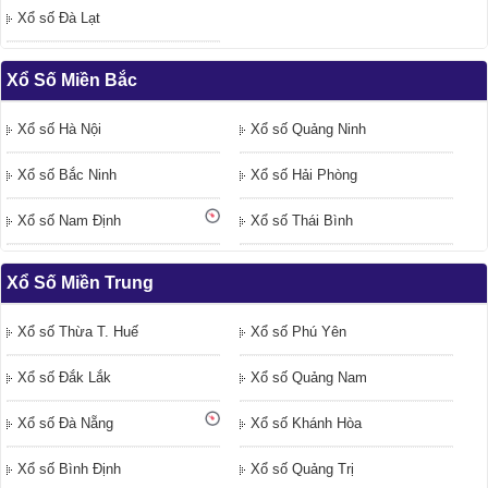
Xổ số Đà Lạt
Xổ Số Miền Bắc
Xổ số Hà Nội
Xổ số Quảng Ninh
Xổ số Bắc Ninh
Xổ số Hải Phòng
Xổ số Nam Định
Xổ số Thái Bình
Xổ Số Miền Trung
Xổ số Thừa T. Huế
Xổ số Phú Yên
Xổ số Đắk Lắk
Xổ số Quảng Nam
Xổ số Đà Nẵng
Xổ số Khánh Hòa
Xổ số Bình Định
Xổ số Quảng Trị