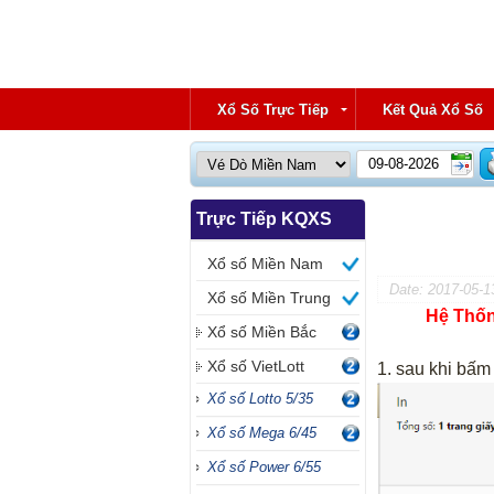
Xổ Số Trực Tiếp
Kết Quả Xổ Số
Trực Tiếp KQXS
Xổ số Miền Nam
Date: 2017-05-1
Xổ số Miền Trung
Hệ Thống
Xổ số Miền Bắc
Xổ số VietLott
1. sau khi bấm 
Xổ số Lotto 5/35
Xổ số Mega 6/45
Xổ số Power 6/55