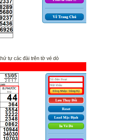
hứ tự các đài trên tờ vé dò