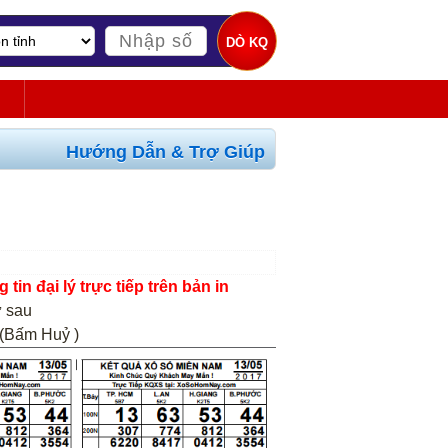
Hướng Dẫn & Trợ Giúp
in đại lý trực tiếp trên bản in
ư sau
c (Bấm Huỷ )