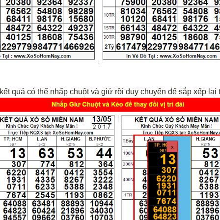
kết quả có thể nhấp chuột và giử rồi duy chuyển để sắp xếp lại t