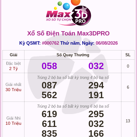
Xổ Số Điện Toán Max3DPRO
Kỳ QSMT:
#000762
Thứ năm, Ngày:
06/08/2026
Giải
Số Quay Thưởng
SL
058
032
Đặc biệt
0
2 Tỷ
Trùng 2 bộ ba số bất kỳ trong 4 bộ ba số
087
294
Giải nhất
6
30 Triệu
562
191
Trùng 2 bộ ba số bất kỳ trong 6 bộ ba số
619
295
Giải Nhì
611
032
13
10 Triệu
835
166