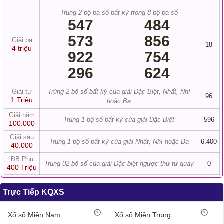
Trùng 2 bộ ba số bất kỳ trong 8 bộ ba số
547
484
573
856
Giải ba
18
4 triệu
922
754
296
624
Giải tư
Trùng 2 bộ số bất kỳ của giải Đặc Biệt, Nhất, Nhì
96
1 Triệu
hoặc Ba
Giải năm
Trùng 1 bộ số bất kỳ của giải Đặc Biệt
596
100.000
Giải sáu
Trùng 1 bộ số bất kỳ của giải Nhất, Nhì hoặc Ba
6.400
40.000
ĐB Phụ
Trùng 02 bộ số của giải Đặc biệt ngược thứ tự quay
0
400 Triệu
Trực Tiếp KQXS
Xổ số Miền Nam
Xổ số Miền Trung