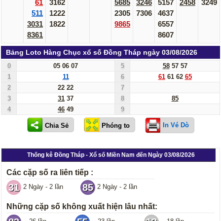
61
3162
5685
3246
5157
2458
3249
511
1222
2305
7306
4637
3031
1822
9865
6557
8361
8607
Bảng Loto Hàng Chục xổ số Đồng Tháp ngày 03/08/2026
0
05
06
07
5
58
57
57
1
11
6
61
61
62
65
2
22
22
7
3
31
37
8
85
4
46
49
9
In Vé Dò
Thống kê Đồng Tháp - Xổ số Miền Nam đến Ngày 03/08/2026
Các cặp số ra liên tiếp :
31
85
2 Ngày - 2 lần
2 Ngày - 2 lần
Những cặp số không xuất hiện lâu nhất: