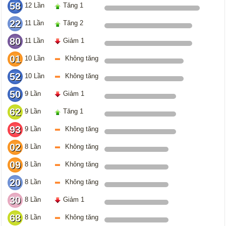
58
12 Lần
Tăng 1
22
11 Lần
Tăng 2
80
11 Lần
Giảm 1
01
10 Lần
Không tăng
52
10 Lần
Không tăng
50
9 Lần
Giảm 1
62
9 Lần
Tăng 1
93
9 Lần
Không tăng
02
8 Lần
Không tăng
09
8 Lần
Không tăng
20
8 Lần
Không tăng
30
8 Lần
Giảm 1
68
8 Lần
Không tăng