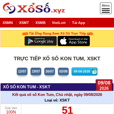
Menu
XSMN
XSMT
XSMB
VietLott
Tải App
Tải Ứng Dụng Xem Xổ Số Trực Tiếp
TRỰC TIẾP XỔ SỐ KON TUM, XSKT
12/07
19/07
26/07
02/08
09/08
XỔ SỐ KON TUM - XSKT
2026
Kết quả xổ số Kon Tum
,
Chủ nhật
,
ngày 09/08/2026
Loại vé:
XSKT
51
Giải tám
100N