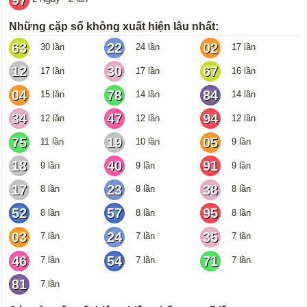
Những cặp số không xuất hiện lâu nhất:
63
22
02
30 lần
24 lần
17 lần
12
30
67
17 lần
17 lần
16 lần
04
78
84
15 lần
14 lần
14 lần
34
47
94
12 lần
12 lần
12 lần
75
19
05
11 lần
10 lần
9 lần
18
40
91
9 lần
9 lần
9 lần
17
23
38
8 lần
8 lần
8 lần
52
57
95
8 lần
8 lần
8 lần
03
24
35
7 lần
7 lần
7 lần
46
54
71
7 lần
7 lần
7 lần
81
7 lần