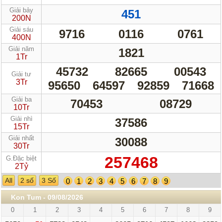
Giải bảy
451
200N
Giải sáu
9716
0116
0761
400N
Giải năm
1821
1Tr
45732
82665
00543
Giải tư
3Tr
95650
64597
92859
71668
Giải ba
70453
08729
10Tr
Giải nhì
37586
15Tr
Giải nhất
30088
30Tr
257468
G.Đặc biệt
2Tỷ
All
2 số
3 Số
0
1
2
3
4
5
6
7
8
9
Kon Tum - 09/08/2026
0
1
2
3
4
5
6
7
8
9