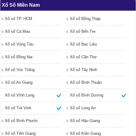
Xổ Số Miền Nam
Xổ số TP. HCM
Xổ số Đồng Tháp
Xổ số Cà Mau
Xổ số Bến Tre
Xổ số Vũng Tàu
Xổ số Bạc Liêu
Xổ số Đồng Nai
Xổ số Cần Thơ
Xổ số Sóc Trăng
Xổ số Tây Ninh
Xổ số An Giang
Xổ số Bình Thuận
Xổ số Vĩnh Long
Xổ số Bình Dương
Xổ số Trà Vinh
Xổ số Long An
Xổ số Bình Phước
Xổ số Hậu Giang
Xổ số Tiền Giang
Xổ số Kiên Giang