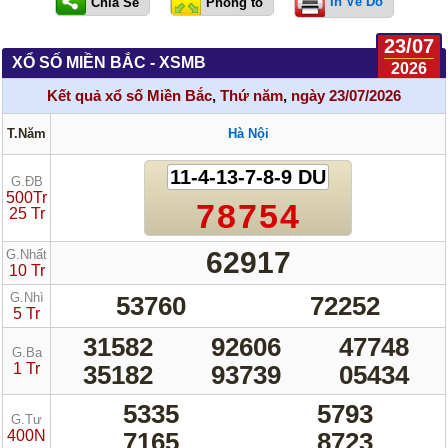
In Vé Dò
23/07
XỔ SỐ MIỀN BẮC - XSMB
2026
Kết quả xổ số Miền Bắc
,
Thứ năm
,
ngày 23/07/2026
T.Năm
Hà Nội
11-4-13-7-8-9 DU
G.ĐB
500Tr
78754
25 Tr
62917
G.Nhất
10 Tr
G.Nhì
53760
72252
5 Tr
31582
92606
47748
G.Ba
1 Tr
35182
93739
05434
5335
5793
G.Tư
400N
7165
8723