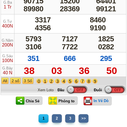
90715
15200
64401
G.Ba
1 Tr
89980
28369
99121
3317
8460
G.Tư
400N
4356
9190
5793
7127
1825
G.Năm
200N
3106
7722
0282
G.Sáu
351
666
295
100N
38
03
36
50
G.Bảy
40 N
All
2 số
3 Số
0
1
2
3
4
5
6
7
8
9
Xem Loto
In Vé Dò
1
2
3
>>