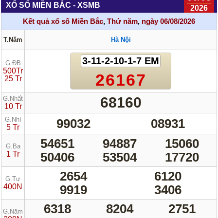
XỔ SỐ MIỀN BẮC - XSMB
2026
Kết quả xổ số Miền Bắc
,
Thứ năm
,
ngày 06/08/2026
T.Năm
Hà Nội
3-11-2-10-1-7 EM
G.ĐB
500Tr
26167
25 Tr
68160
G.Nhất
10 Tr
G.Nhì
99032
08931
5 Tr
54651
94887
15060
G.Ba
1 Tr
50406
53504
17720
2654
6120
G.Tư
400N
9919
3406
6318
8204
2751
G.Năm