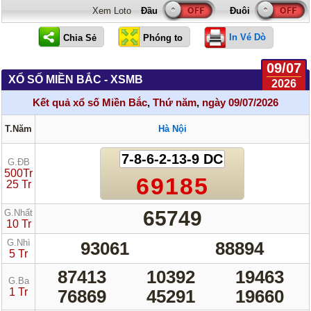
Xem Loto
In Vé Dò
09/07
XỔ SỐ MIỀN BẮC - XSMB
2026
Kết quả xổ số Miền Bắc
,
Thứ năm
,
ngày 09/07/2026
T.Năm
Hà Nội
7-8-6-2-13-9 DC
G.ĐB
500Tr
69185
25 Tr
65749
G.Nhất
10 Tr
G.Nhì
93061
88894
5 Tr
87413
10392
19463
G.Ba
1 Tr
76869
45291
19660