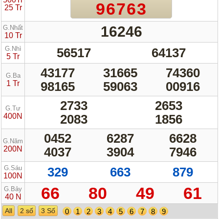
96763
25 Tr
16246
G.Nhất
10 Tr
G.Nhì
56517
64137
5 Tr
43177
31665
74360
G.Ba
1 Tr
98165
59063
00916
2733
2653
G.Tư
400N
2083
1856
0452
6287
6628
G.Năm
200N
4037
3904
7946
G.Sáu
329
663
879
100N
66
80
49
61
G.Bảy
40 N
All
2 số
3 Số
0
1
2
3
4
5
6
7
8
9