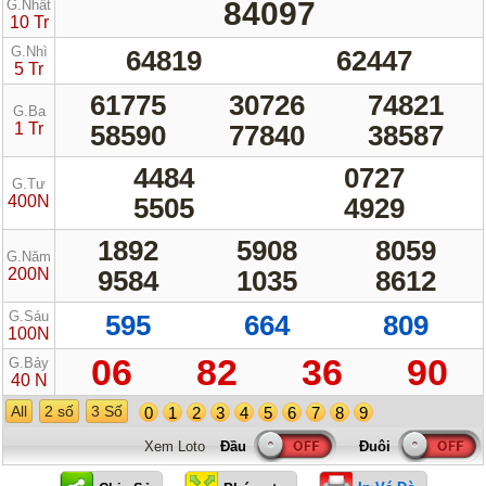
84097
G.Nhất
10 Tr
G.Nhì
64819
62447
5 Tr
61775
30726
74821
G.Ba
1 Tr
58590
77840
38587
4484
0727
G.Tư
400N
5505
4929
1892
5908
8059
G.Năm
200N
9584
1035
8612
G.Sáu
595
664
809
100N
06
82
36
90
G.Bảy
40 N
All
2 số
3 Số
0
1
2
3
4
5
6
7
8
9
Xem Loto