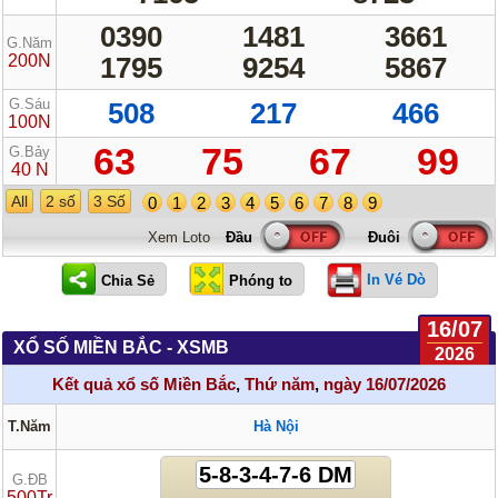
0390
1481
3661
G.Năm
200N
1795
9254
5867
G.Sáu
508
217
466
100N
63
75
67
99
G.Bảy
40 N
All
2 số
3 Số
0
1
2
3
4
5
6
7
8
9
Xem Loto
In Vé Dò
16/07
XỔ SỐ MIỀN BẮC - XSMB
2026
Kết quả xổ số Miền Bắc
,
Thứ năm
,
ngày 16/07/2026
T.Năm
Hà Nội
5-8-3-4-7-6 DM
G.ĐB
500Tr