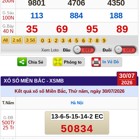
200N
9801
4706
4350
G.Sáu
113
884
188
100N
35
69
95
89
G.Bảy
40 N
All
2 số
3 Số
0
1
2
3
4
5
6
7
8
9
Xem Loto
In Vé Dò
30/07
XỔ SỐ MIỀN BẮC - XSMB
2026
Kết quả xổ số Miền Bắc
,
Thứ năm
,
ngày 30/07/2026
T.Năm
Hà Nội
13-6-5-15-14-2 EC
G.ĐB
500Tr
50834
25 Tr