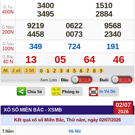
3400
1510
G.Tư
400N
3495
2884
9219
0622
9568
G.Năm
200N
4458
0073
2340
G.Sáu
349
724
191
100N
13
05
64
46
G.Bảy
40 N
All
2 số
3 Số
0
1
2
3
4
5
6
7
8
9
Xem Loto
In Vé Dò
02/07
XỔ SỐ MIỀN BẮC - XSMB
2026
Kết quả xổ số Miền Bắc
,
Thứ năm
,
ngày 02/07/2026
T.Năm
Hà Nội