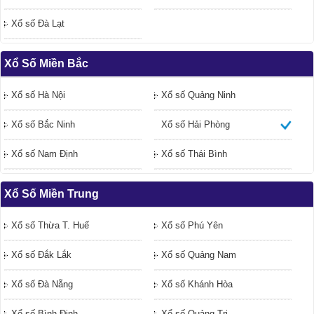
Xổ số Đà Lạt
Xổ Số Miền Bắc
Xổ số Hà Nội
Xổ số Quảng Ninh
Xổ số Bắc Ninh
Xổ số Hải Phòng
Xổ số Nam Định
Xổ số Thái Bình
Xổ Số Miền Trung
Xổ số Thừa T. Huế
Xổ số Phú Yên
Xổ số Đắk Lắk
Xổ số Quảng Nam
Xổ số Đà Nẵng
Xổ số Khánh Hòa
Xổ số Bình Định
Xổ số Quảng Trị