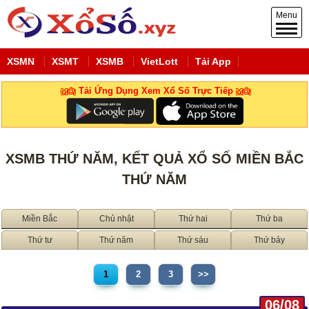
Menu
XSMN
XSMT
XSMB
VietLott
Tải App
Tải Ứng Dụng Xem Xổ Số Trực Tiếp
XSMB THỨ NĂM, KẾT QUẢ XỔ SỐ MIỀN BẮC
THỨ NĂM
Miền Bắc
Chủ nhật
Thứ hai
Thứ ba
Thứ tư
Thứ năm
Thứ sáu
Thứ bảy
1
2
3
>>
06/08