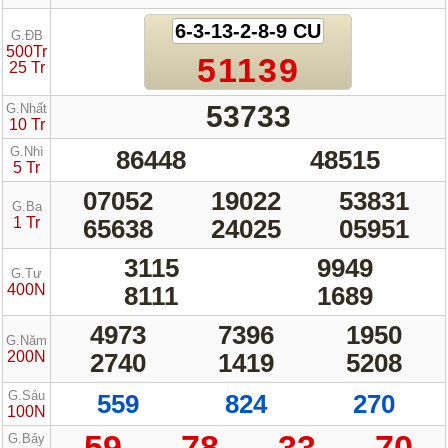
6-3-13-2-8-9 CU
G.ĐB
500Tr
51139
25 Tr
53733
G.Nhất
10 Tr
G.Nhì
86448
48515
5 Tr
07052
19022
53831
G.Ba
1 Tr
65638
24025
05951
3115
9949
G.Tư
400N
8111
1689
4973
7396
1950
G.Năm
200N
2740
1419
5208
G.Sáu
559
824
270
100N
59
78
33
70
G.Bảy