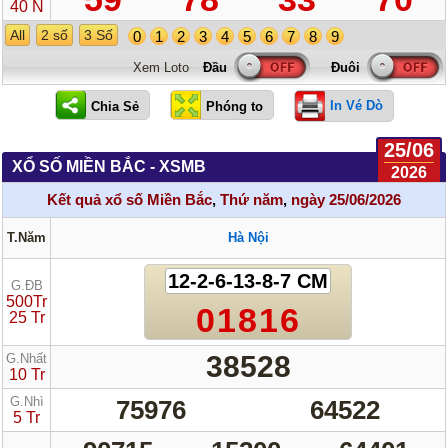
40 N
All
2 số
3 Số
0
1
2
3
4
5
6
7
8
9
Xem Loto
In Vé Dò
25/06
XỔ SỐ MIỀN BẮC - XSMB
2026
Kết quả xổ số Miền Bắc
,
Thứ năm
,
ngày 25/06/2026
T.Năm
Hà Nội
12-2-6-13-8-7 CM
G.ĐB
500Tr
01816
25 Tr
38528
G.Nhất
10 Tr
G.Nhì
75976
64522
5 Tr