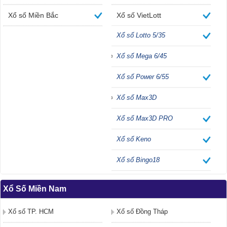
Xổ số Miền Bắc
Xổ số VietLott
Xổ số Lotto 5/35
Xổ số Mega 6/45
Xổ số Power 6/55
Xổ số Max3D
Xổ số Max3D PRO
Xổ số Keno
Xổ số Bingo18
Xổ Số Miền Nam
Xổ số TP. HCM
Xổ số Đồng Tháp