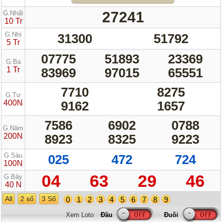
27241
G.Nhất
10 Tr
G.Nhì
31300
51792
5 Tr
07775
51893
23369
G.Ba
1 Tr
83969
97015
65551
7710
8275
G.Tư
400N
9162
1657
7586
6902
0788
G.Năm
200N
8923
8325
9223
G.Sáu
025
472
724
100N
04
63
29
46
G.Bảy
40 N
All
2 số
3 Số
0
1
2
3
4
5
6
7
8
9
Xem Loto