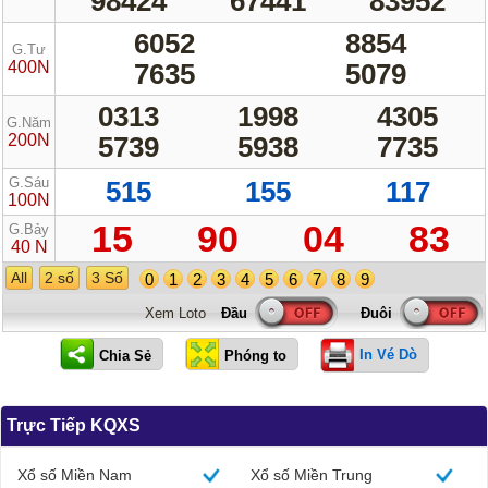
98424
67441
83952
6052
8854
G.Tư
400N
7635
5079
0313
1998
4305
G.Năm
200N
5739
5938
7735
G.Sáu
515
155
117
100N
15
90
04
83
G.Bảy
40 N
All
2 số
3 Số
0
1
2
3
4
5
6
7
8
9
Xem Loto
In Vé Dò
Trực Tiếp KQXS
Xổ số Miền Nam
Xổ số Miền Trung