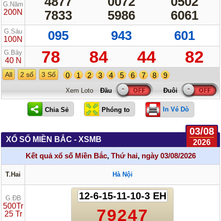
4877
0072
0502
G.Năm
200N
7833
5986
6061
G.Sáu
095
943
601
100N
78
84
44
82
G.Bảy
40 N
All
2 số
3 Số
0
1
2
3
4
5
6
7
8
9
Xem Loto
In Vé Dò
03/08
XỔ SỐ MIỀN BẮC - XSMB
2026
Kết quả xổ số Miền Bắc
,
Thứ hai
,
ngày 03/08/2026
T.Hai
Hà Nội
12-6-15-11-10-3 EH
G.ĐB
500Tr
79247
25 Tr