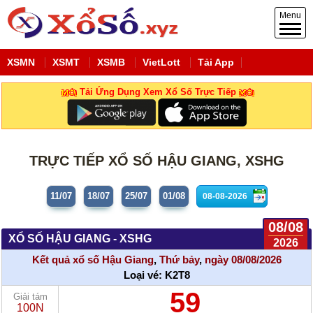
Menu
XSMN
XSMT
XSMB
VietLott
Tải App
Tải Ứng Dụng Xem Xổ Số Trực Tiếp
TRỰC TIẾP XỔ SỐ HẬU GIANG, XSHG
11/07
18/07
25/07
01/08
08/08
XỔ SỐ HẬU GIANG - XSHG
2026
Kết quả xổ số Hậu Giang
,
Thứ bảy
,
ngày 08/08/2026
Loại vé:
K2T8
59
Giải tám
100N