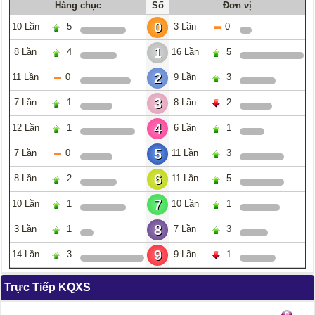
Hàng chục
Số
Đơn vị
0
10 Lần
5
3 Lần
0
1
8 Lần
4
16 Lần
5
2
11 Lần
0
9 Lần
3
3
7 Lần
1
8 Lần
2
4
12 Lần
1
6 Lần
1
5
7 Lần
0
11 Lần
3
6
8 Lần
2
11 Lần
5
7
10 Lần
1
10 Lần
1
8
3 Lần
1
7 Lần
3
9
14 Lần
3
9 Lần
1
Trực Tiếp KQXS