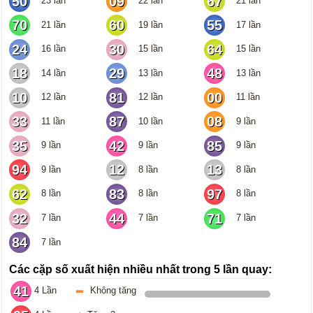
50
09
67
23 lần
22 lần
21 lần
70
60
55
21 lần
19 lần
17 lần
24
30
64
16 lần
15 lần
15 lần
18
29
48
14 lần
13 lần
13 lần
10
81
00
12 lần
12 lần
11 lần
33
87
08
11 lần
10 lần
9 lần
35
42
85
9 lần
9 lần
9 lần
94
12
13
9 lần
8 lần
8 lần
62
83
97
8 lần
8 lần
8 lần
32
44
71
7 lần
7 lần
7 lần
84
7 lần
Các cặp số xuất hiện nhiều nhất trong 5 lần quay:
41
4 Lần
Không tăng