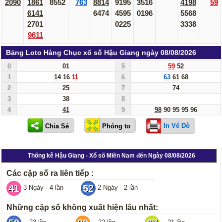
2090
1861
8552
763
8814
9195
3516
4198
59
6141
6474
4595
0196
5568
2701
0225
3338
9611
Bảng Loto Hàng Chục xổ số Hậu Giang ngày 08/08/2026
0
01
5
59
52
1
14
16
11
6
63
61
68
2
25
7
74
3
38
8
4
41
9
98
90
95
95
96
In Vé Dò
Thống kê Hậu Giang - Xổ số Miền Nam đến Ngày 08/08/2026
Các cặp số ra liên tiếp :
41
52
3 Ngày - 4 lần
2 Ngày - 2 lần
Những cặp số không xuất hiện lâu nhất: