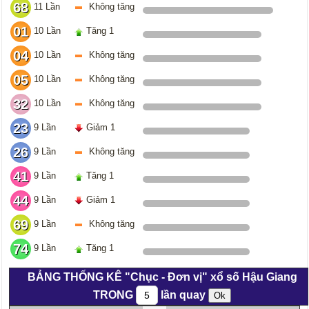
68
11 Lần
Không tăng
01
10 Lần
Tăng 1
04
10 Lần
Không tăng
05
10 Lần
Không tăng
32
10 Lần
Không tăng
23
9 Lần
Giảm 1
26
9 Lần
Không tăng
41
9 Lần
Tăng 1
44
9 Lần
Giảm 1
69
9 Lần
Không tăng
74
9 Lần
Tăng 1
BẢNG THỐNG KÊ "Chục - Đơn vị" xổ số Hậu Giang
TRONG
lần quay