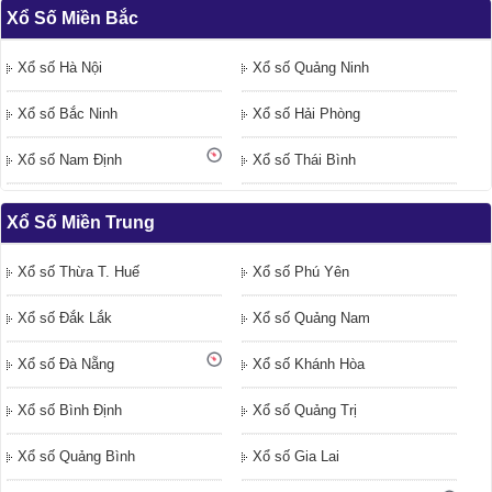
Xổ Số Miền Bắc
Xổ số Hà Nội
Xổ số Quảng Ninh
Xổ số Bắc Ninh
Xổ số Hải Phòng
Xổ số Nam Định
Xổ số Thái Bình
Xổ Số Miền Trung
Xổ số Thừa T. Huế
Xổ số Phú Yên
Xổ số Đắk Lắk
Xổ số Quảng Nam
Xổ số Đà Nẵng
Xổ số Khánh Hòa
Xổ số Bình Định
Xổ số Quảng Trị
Xổ số Quảng Bình
Xổ số Gia Lai