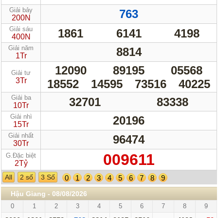
Giải bảy
763
200N
Giải sáu
1861
6141
4198
400N
Giải năm
8814
1Tr
12090
89195
05568
Giải tư
3Tr
18552
14595
73516
40225
Giải ba
32701
83338
10Tr
Giải nhì
20196
15Tr
Giải nhất
96474
30Tr
009611
G.Đặc biệt
2Tỷ
All
2 số
3 Số
0
1
2
3
4
5
6
7
8
9
Hậu Giang - 08/08/2026
0
1
2
3
4
5
6
7
8
9