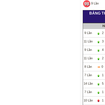
98
9 Lần
BẢNG TH
H
9 Lần
2
11 Lần
3
9 Lần
4
11 Lần
2
8 Lần
0
7 Lần
1
14 Lần
5
7 Lần
1
10 Lần
1