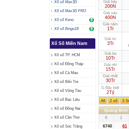
Giải bảy
Xổ số Max3D
200N
Xổ số Max3D PRO
Giải sáu
400N
Xổ số Keno
Giải năm
1Tr
Xổ số Bingo18
Giải tư
Xổ Số Miền Nam
3Tr
Giải ba
Xổ số TP. HCM
10Tr
Xổ số Đồng Tháp
Giải nhì
15Tr
Xổ số Cà Mau
Giải nhất
30Tr
Xổ số Bến Tre
G.Đặc biệt
Xổ số Vũng Tàu
2Tỷ
Xổ số Bạc Liêu
All
2 số
3 S
Xổ số Đồng Nai
Quảng Bình 
Xổ số Cần Thơ
0
1
6740
61
Xổ số Sóc Trăng