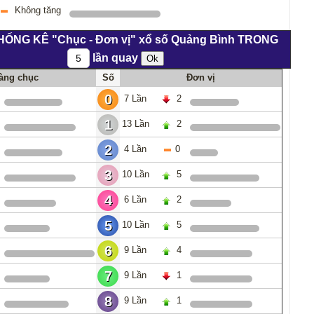
Không tăng
ỐNG KÊ "Chục - Đơn vị" xổ số Quảng Bình TRONG
lần quay
àng chục
Số
Đơn vị
0
7 Lần
2
1
13 Lần
2
2
4 Lần
0
3
10 Lần
5
4
6 Lần
2
5
10 Lần
5
6
9 Lần
4
7
9 Lần
1
8
9 Lần
1