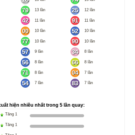
79
25
13 lần
12 lần
42
91
11 lần
11 lần
00
52
10 lần
10 lần
77
90
10 lần
10 lần
57
34
9 lần
8 lần
56
66
8 lần
8 lần
71
04
8 lần
7 lần
54
83
7 lần
7 lần
uất hiện nhiều nhất trong 5 lần quay:
Tăng 1
Tăng 1