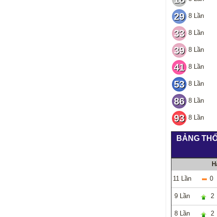
29
8 Lần
33
8 Lần
39
8 Lần
41
8 Lần
53
8 Lần
86
8 Lần
93
8 Lần
BẢNG THỐN
H
11 Lần
0
9 Lần
2
8 Lần
2