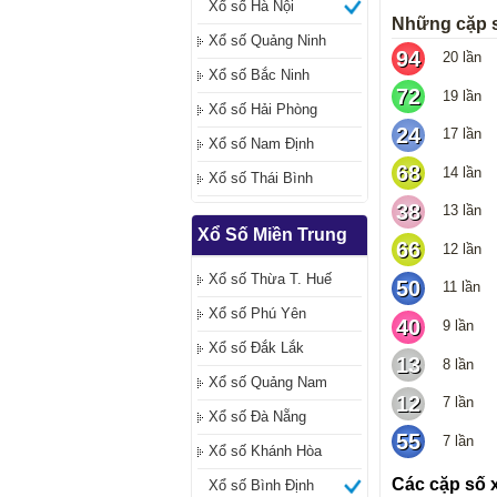
Xổ số Hà Nội
Những cặp s
Xổ số Quảng Ninh
94
20 lần
Xổ số Bắc Ninh
72
19 lần
Xổ số Hải Phòng
24
17 lần
Xổ số Nam Định
68
14 lần
Xổ số Thái Bình
38
13 lần
Xổ Số Miền Trung
66
12 lần
Xổ số Thừa T. Huế
50
11 lần
Xổ số Phú Yên
40
9 lần
Xổ số Đắk Lắk
13
8 lần
Xổ số Quảng Nam
12
7 lần
Xổ số Đà Nẵng
55
7 lần
Xổ số Khánh Hòa
Các cặp số x
Xổ số Bình Định