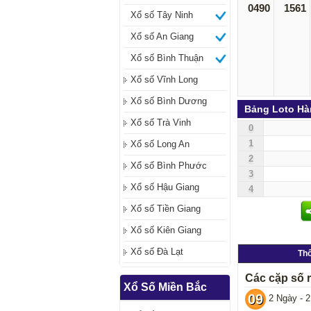
0490
1561
Xổ số Tây Ninh
Xổ số An Giang
Xổ số Bình Thuận
Xổ số Vĩnh Long
Xổ số Bình Dương
Bảng Loto Hà
Xổ số Trà Vinh
0
1
Xổ số Long An
2
Xổ số Bình Phước
3
Xổ số Hậu Giang
4
Xổ số Tiền Giang
Xổ số Kiên Giang
Xổ số Đà Lạt
Thố
Các cặp số ra
Xổ Số Miền Bắc
09
2 Ngày - 2