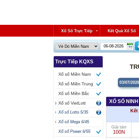
Xổ Số Trực Tiếp
Kết Quả Xổ Số
Trực Tiếp KQXS
TR
Xổ số Miền Nam
03/07
/202
Xổ số Miền Trung
Xổ số Miền Bắc
XỔ SỐ NINH
Xổ số VietLott
Kết
Xổ số Lotto 5/35
Xổ số Mega 6/45
Giải tám
Xổ số Power 6/55
100N