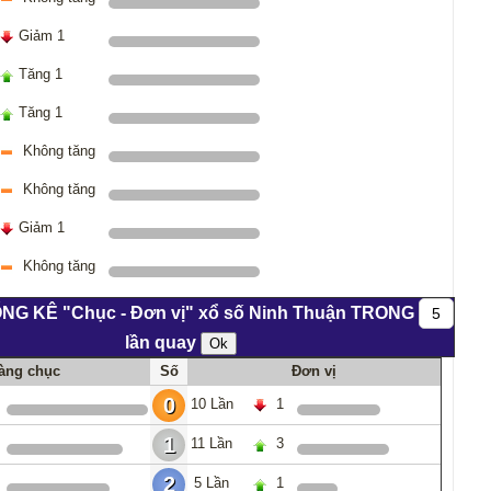
Giảm 1
Tăng 1
Tăng 1
Không tăng
Không tăng
Giảm 1
Không tăng
G KÊ "Chục - Đơn vị" xổ số Ninh Thuận TRONG
lần quay
àng chục
Số
Đơn vị
0
10 Lần
1
1
11 Lần
3
2
5 Lần
1