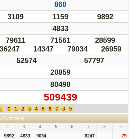
860
3109
1159
9892
4833
79611
71561
28599
36247
14347
79034
26959
52574
57797
20859
80490
509439
ố
0
1
2
3
4
5
6
7
8
9
- 31/07/2026
2
3
4
5
6
7
8
9
9892
4833
9034
6247
79