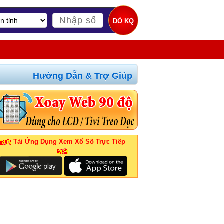
Hướng Dẫn & Trợ Giúp
Tải Ứng Dụng Xem Xổ Số Trực Tiếp