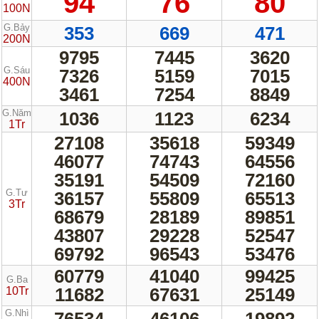
94
76
80
100N
G.Bảy
353
669
471
200N
9795
7445
3620
G.Sáu
7326
5159
7015
400N
3461
7254
8849
G.Năm
1036
1123
6234
1Tr
27108
35618
59349
46077
74743
64556
35191
54509
72160
G.Tư
36157
55809
65513
3Tr
68679
28189
89851
43807
29228
52547
69792
96543
53476
60779
41040
99425
G.Ba
11682
67631
25149
10Tr
G.Nhì
76534
46106
19892