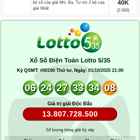
40K
bộ số của giải Nhì, Ba, Tư trừ 2 bộ của
giải Nhất
(2.650)
Xổ Số Điện Toán Lotto 5/35
Kỳ QSMT:
#00190
Thứ tư, Ngày:
01/10/2025 21:00
06
24
27
33
34
08
Giá trị giải Độc Đắc
13.807.728.500
Số lượng trúng giải kỳ này