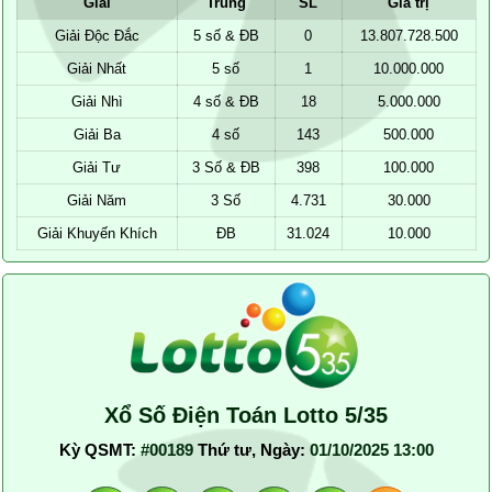
Giải
Trùng
SL
Giá trị
Giải Độc Đắc
5 số & ĐB
0
13.807.728.500
Giải Nhất
5 số
1
10.000.000
Giải Nhì
4 số & ĐB
18
5.000.000
Giải Ba
4 số
143
500.000
Giải Tư
3 Số & ĐB
398
100.000
Giải Năm
3 Số
4.731
30.000
Giải Khuyến Khích
ĐB
31.024
10.000
Xổ Số Điện Toán Lotto 5/35
Kỳ QSMT:
#00189
Thứ tư, Ngày:
01/10/2025 13:00