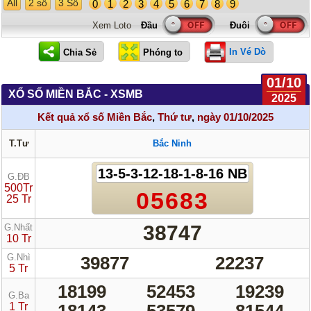
All
2 số
3 Số
0
1
2
3
4
5
6
7
8
9
Xem Loto
In Vé Dò
01/10
XỔ SỐ MIỀN BẮC - XSMB
2025
Kết quả xổ số Miền Bắc
,
Thứ tư
,
ngày 01/10/2025
T.Tư
Bắc Ninh
13-5-3-12-18-1-8-16 NB
G.ĐB
500Tr
05683
25 Tr
38747
G.Nhất
10 Tr
G.Nhì
39877
22237
5 Tr
18199
52453
19239
G.Ba
1 Tr
18143
53579
81544