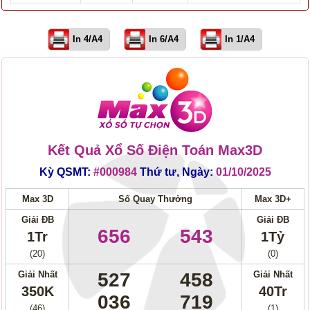
In 4/A4
In 6/A4
In 1/A4
Kết Quả Xổ Số Điện Toán Max3D
Kỳ QSMT:
#000984
Thứ tư, Ngày:
01/10/2025
Max 3D
Số Quay Thưởng
Max 3D+
Giải ĐB
Giải ĐB
656
543
1Tr
1Tỷ
(20)
(0)
Giải Nhất
527
458
Giải Nhất
350K
40Tr
036
719
(46)
(1)