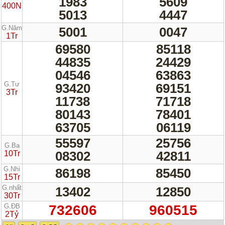
1983
5609
400N
5013
4447
G.Năm
5001
0047
1Tr
69580
85118
44835
24429
04546
63863
G.Tư
93420
69151
3Tr
11738
71718
80143
78401
63705
06119
55597
25756
G.Ba
08302
42811
10Tr
G.Nhì
86198
85450
15Tr
G.nhất
13402
12850
30Tr
G.ĐB
732606
960515
2Tỷ