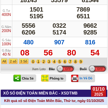
1501
7869
G.Tư
400N
5195
6511
5556
0322
9662
G.Năm
200N
6206
5174
9285
G.Sáu
480
907
816
100N
08
56
80
54
G.Bảy
40 N
All
2 số
3 Số
0
1
2
3
4
5
6
7
8
9
Xem Loto
In Vé Dò
01/10
XỔ SỐ ĐIỆN TOÁN MIỀN BẮC - XSDTMB
2025
Kết quả xổ số Điện Toán Miền Bắc
,
Thứ tư
,
ngày 01/10/2025