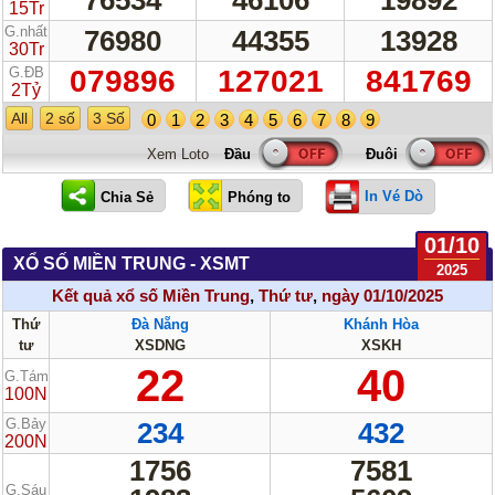
15Tr
G.nhất
76980
44355
13928
30Tr
G.ĐB
079896
127021
841769
2Tỷ
All
2 số
3 Số
0
1
2
3
4
5
6
7
8
9
Xem Loto
In Vé Dò
01/10
XỔ SỐ MIỀN TRUNG - XSMT
2025
Kết quả xổ số Miền Trung
,
Thứ tư
,
ngày 01/10/2025
Thứ
Đà Nẵng
Khánh Hòa
tư
XSDNG
XSKH
22
40
G.Tám
100N
G.Bảy
234
432
200N
1756
7581
G.Sáu