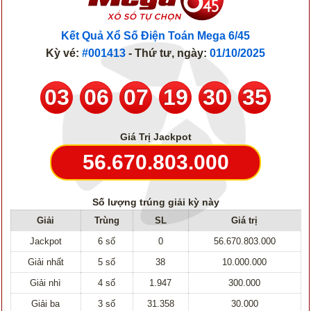
Kết Quả Xổ Số Điện Toán Mega 6/45
Kỳ vé:
#001413
- Thứ tư, ngày:
01/10/2025
03
06
07
19
30
35
Giá Trị Jackpot
56.670.803.000
Số lượng trúng giải kỳ này
Giải
Trùng
SL
Giá trị
Jackpot
6 số
0
56.670.803.000
Giải nhất
5 số
38
10.000.000
Giải nhì
4 số
1.947
300.000
Giải ba
3 số
31.358
30.000