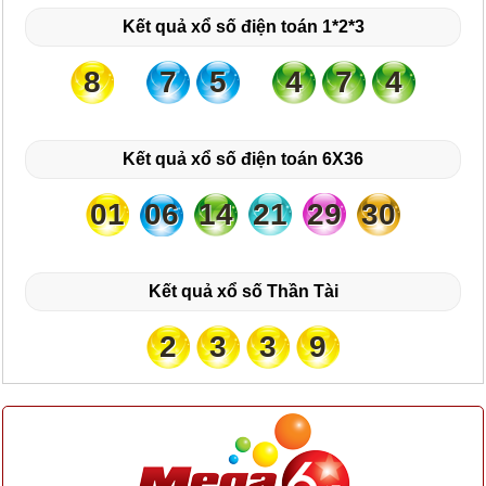
Kết quả xổ số điện toán 1*2*3
8
7
5
4
7
4
Kết quả xổ số điện toán 6X36
01
06
14
21
29
30
Kết quả xổ số Thần Tài
2
3
3
9