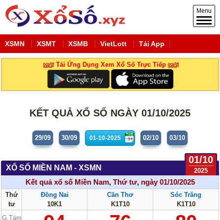
Menu
XSMN
XSMT
XSMB
VietLott
Tải App
Tải Ứng Dụng Xem Xổ Số Trực Tiếp
KẾT QUẢ XỔ SỐ NGÀY 01/10/2025
29/09
30/09
02/10
03/10
01/10
XỔ SỐ MIỀN NAM - XSMN
2025
Kết quả xổ số Miền Nam
,
Thứ tư
,
ngày 01/10/2025
Thứ
Đồng Nai
Cần Thơ
Sóc Trăng
tư
10K1
K1T10
K1T10
G.Tám