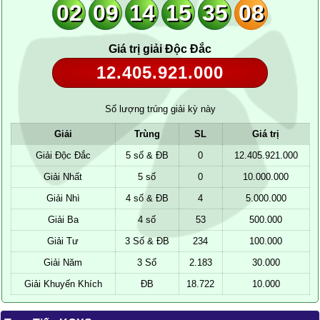
02
09
14
15
35
08
Giá trị giải Độc Đắc
12.405.921.000
Số lượng trúng giải kỳ này
Giải
Trùng
SL
Giá trị
Giải Độc Đắc
5 số & ĐB
0
12.405.921.000
Giải Nhất
5 số
0
10.000.000
Giải Nhì
4 số & ĐB
4
5.000.000
Giải Ba
4 số
53
500.000
Giải Tư
3 Số & ĐB
234
100.000
Giải Năm
3 Số
2.183
30.000
Giải Khuyến Khích
ĐB
18.722
10.000