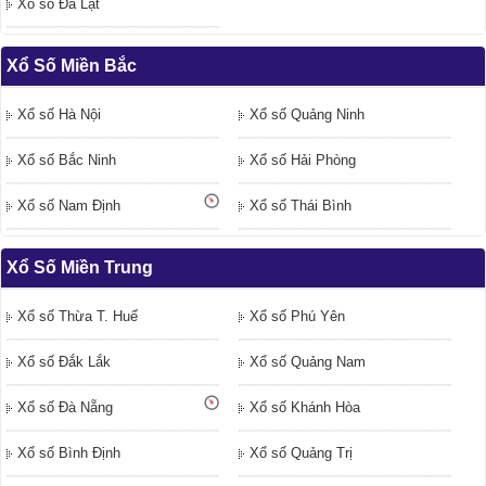
Xổ số Đà Lạt
Xổ Số Miền Bắc
Xổ số Hà Nội
Xổ số Quảng Ninh
Xổ số Bắc Ninh
Xổ số Hải Phòng
Xổ số Nam Định
Xổ số Thái Bình
Xổ Số Miền Trung
Xổ số Thừa T. Huế
Xổ số Phú Yên
Xổ số Đắk Lắk
Xổ số Quảng Nam
Xổ số Đà Nẵng
Xổ số Khánh Hòa
Xổ số Bình Định
Xổ số Quảng Trị