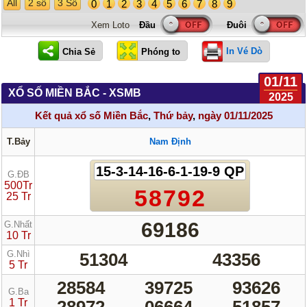
All
2 số
3 Số
0
1
2
3
4
5
6
7
8
9
Xem Loto
In Vé Dò
01/11
XỔ SỐ MIỀN BẮC - XSMB
2025
Kết quả xổ số Miền Bắc
,
Thứ bảy
,
ngày 01/11/2025
T.Bảy
Nam Định
15-3-14-16-6-1-19-9 QP
G.ĐB
500Tr
58792
25 Tr
69186
G.Nhất
10 Tr
G.Nhì
51304
43356
5 Tr
28584
39725
93626
G.Ba
1 Tr
28972
06664
51857