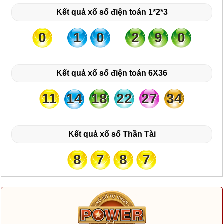
Kết quả xổ số điện toán 1*2*3
0
1
0
2
9
0
Kết quả xổ số điện toán 6X36
11
14
18
22
27
34
Kết quả xổ số Thần Tài
8
7
8
7