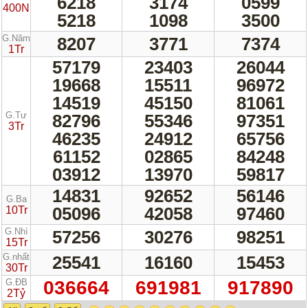
6218
3174
0599
400N
5218
1098
3500
G.Năm
8207
3771
7374
1Tr
57179
23403
26044
19668
15511
96972
14519
45150
81061
G.Tư
82796
55346
97351
3Tr
46235
24912
65756
61152
02865
84248
03912
13970
59817
14831
92652
56146
G.Ba
05096
42058
97460
10Tr
G.Nhì
57256
30276
98251
15Tr
G.nhất
25541
16160
15453
30Tr
G.ĐB
036664
691981
917890
2Tỷ