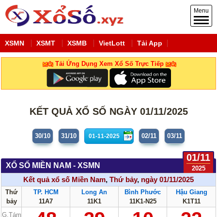
Menu
XSMN
XSMT
XSMB
VietLott
Tải App
Tải Ứng Dụng Xem Xổ Số Trực Tiếp
KẾT QUẢ XỔ SỐ NGÀY 01/11/2025
30/10
31/10
02/11
03/11
01/11
XỔ SỐ MIỀN NAM - XSMN
2025
Kết quả xổ số Miền Nam
,
Thứ bảy
,
ngày 01/11/2025
Thứ
TP. HCM
Long An
Bình Phước
Hậu Giang
bảy
11A7
11K1
11K1-N25
K1T11
G.Tám