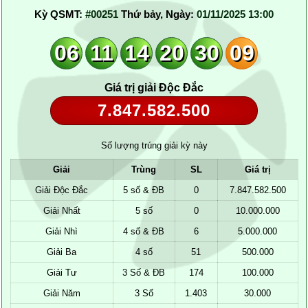
Kỳ QSMT:
#00251
Thứ bảy, Ngày:
01/11/2025 13:00
06
11
14
20
30
09
Giá trị giải Độc Đắc
7.847.582.500
Số lượng trúng giải kỳ này
Giải
Trùng
SL
Giá trị
Giải Độc Đắc
5 số & ĐB
0
7.847.582.500
Giải Nhất
5 số
0
10.000.000
Giải Nhì
4 số & ĐB
6
5.000.000
Giải Ba
4 số
51
500.000
Giải Tư
3 Số & ĐB
174
100.000
Giải Năm
3 Số
1.403
30.000