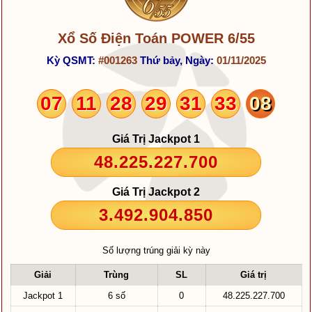
Xổ Số Điện Toán POWER 6/55
Kỳ QSMT:
#001263
Thứ bảy, Ngày:
01/11/2025
07
11
28
29
31
33
08
Giá Trị Jackpot 1
48.225.227.700
Giá Trị Jackpot 2
3.492.904.850
Số lượng trúng giải kỳ này
Giải
Trùng
SL
Giá trị
Jackpot 1
6 số
0
48.225.227.700