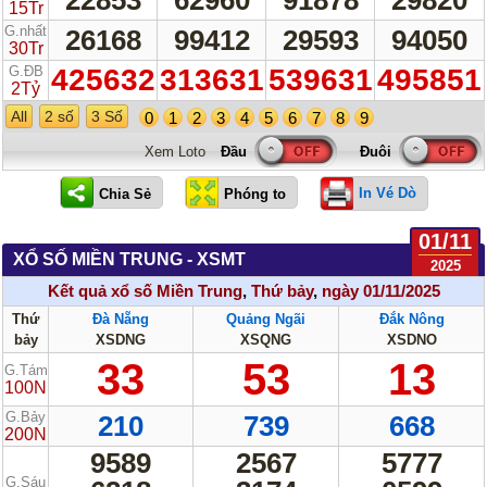
15Tr
G.nhất
26168
99412
29593
94050
30Tr
G.ĐB
425632
313631
539631
495851
2Tỷ
All
2 số
3 Số
0
1
2
3
4
5
6
7
8
9
Xem Loto
In Vé Dò
01/11
XỔ SỐ MIỀN TRUNG - XSMT
2025
Kết quả xổ số Miền Trung
,
Thứ bảy
,
ngày 01/11/2025
Thứ
Đà Nẵng
Quảng Ngãi
Đắk Nông
bảy
XSDNG
XSQNG
XSDNO
33
53
13
G.Tám
100N
G.Bảy
210
739
668
200N
9589
2567
5777
G.Sáu