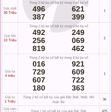
Trùng 2 bộ ba số bất kỳ trong 4 bộ ba số
496
621
Giải nhất
1
30 Triệu
387
399
Trùng 2 bộ ba số bất kỳ trong 6 bộ ba số
492
249
Giải Nhì
256
069
2
10 Triệu
819
462
Trùng 2 bộ ba số bất kỳ trong 8 bộ ba số
016
921
729
609
Giải ba
1
4 triệu
607
722
180
363
Giải tư
Trùng 2 bộ số bất kỳ của giải Đặc Biệt, Nhất, Nhì
36
1 Triệu
hoặc Ba
Giải năm
Trùng 1 bộ số bất kỳ của giải Đặc Biệt
425