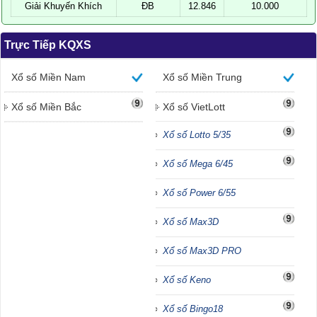
Giải Khuyến Khích
ĐB
12.846
10.000
Trực Tiếp KQXS
Xổ số Miền Nam
Xổ số Miền Trung
Xổ số Miền Bắc
Xổ số VietLott
Xổ số Lotto 5/35
Xổ số Mega 6/45
Xổ số Power 6/55
Xổ số Max3D
Xổ số Max3D PRO
Xổ số Keno
Xổ số Bingo18