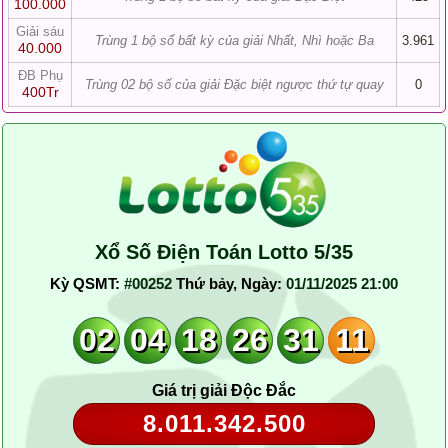
100.000
Giải sáu
Trùng 1 bộ số bất kỳ của giải Nhất, Nhì hoặc Ba
3.961
40.000
ĐB Phụ
Trùng 02 bộ số của giải Đặc biệt ngược thứ tự quay
0
400Tr
Xổ Số Điện Toán Lotto 5/35
Kỳ QSMT:
#00252
Thứ bảy, Ngày:
01/11/2025 21:00
02
04
18
26
31
11
Giá trị giải Độc Đắc
8.011.342.500