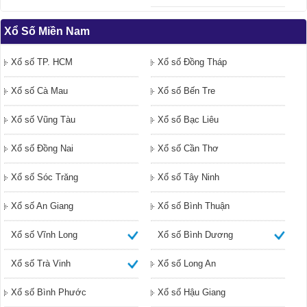
Xổ Số Miền Nam
Xổ số TP. HCM
Xổ số Đồng Tháp
Xổ số Cà Mau
Xổ số Bến Tre
Xổ số Vũng Tàu
Xổ số Bạc Liêu
Xổ số Đồng Nai
Xổ số Cần Thơ
Xổ số Sóc Trăng
Xổ số Tây Ninh
Xổ số An Giang
Xổ số Bình Thuận
Xổ số Vĩnh Long
Xổ số Bình Dương
Xổ số Trà Vinh
Xổ số Long An
Xổ số Bình Phước
Xổ số Hậu Giang