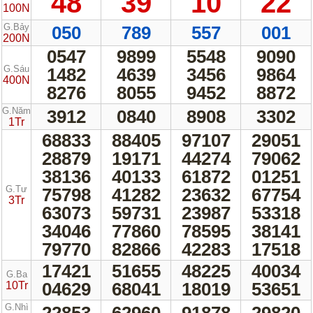
48
39
10
22
100N
G.Bảy
050
789
557
001
200N
0547
9899
5548
9090
G.Sáu
1482
4639
3456
9864
400N
8276
8055
9452
8872
G.Năm
3912
0840
8908
3302
1Tr
68833
88405
97107
29051
28879
19171
44274
79062
38136
40133
61872
01251
G.Tư
75798
41282
23632
67754
3Tr
63073
59731
23987
53318
34046
77860
78595
38141
79770
82866
42283
17518
17421
51655
48225
40034
G.Ba
04629
68041
18019
53651
10Tr
G.Nhì
22853
62960
91878
29820