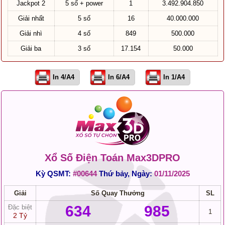
Jackpot 2
5 số + power
1
3.492.904.850
Giải nhất
5 số
16
40.000.000
Giải nhì
4 số
849
500.000
Giải ba
3 số
17.154
50.000
In 4/A4
In 6/A4
In 1/A4
Xổ Số Điện Toán Max3DPRO
Kỳ QSMT:
#00644
Thứ bảy, Ngày:
01/11/2025
Giải
Số Quay Thưởng
SL
634
985
Đặc biệt
1
2 Tỷ