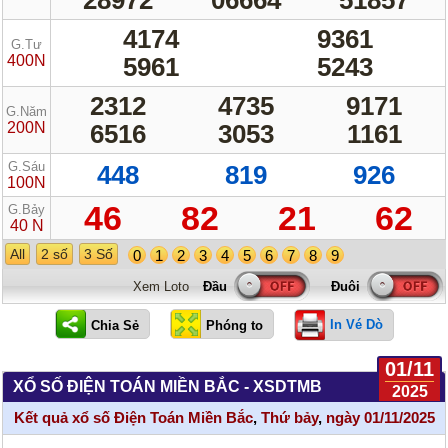
4174
9361
G.Tư
400N
5961
5243
2312
4735
9171
G.Năm
200N
6516
3053
1161
G.Sáu
448
819
926
100N
46
82
21
62
G.Bảy
40 N
All
2 số
3 Số
0
1
2
3
4
5
6
7
8
9
Xem Loto
In Vé Dò
01/11
XỔ SỐ ĐIỆN TOÁN MIỀN BẮC - XSDTMB
2025
Kết quả xổ số Điện Toán Miền Bắc
,
Thứ bảy
,
ngày 01/11/2025