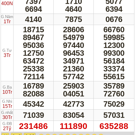
7397
1710
5077
400N
6694
4640
6394
G.Năm
4140
7875
0676
1Tr
18715
28606
66760
89467
54979
59985
95036
97440
12300
G.Tư
12750
96453
99300
3Tr
63472
34971
56184
25338
21360
33374
72114
57742
55615
16789
25903
35789
G.Ba
82088
04051
72760
10Tr
G.Nhì
45342
42773
75029
15Tr
G.nhất
71039
83054
57031
30Tr
G.ĐB
231486
111890
635288
2Tỷ