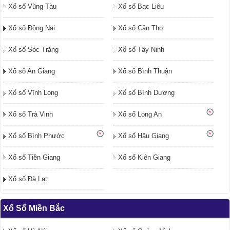
Xổ số Vũng Tàu
Xổ số Bạc Liêu
Xổ số Đồng Nai
Xổ số Cần Thơ
Xổ số Sóc Trăng
Xổ số Tây Ninh
Xổ số An Giang
Xổ số Bình Thuận
Xổ số Vĩnh Long
Xổ số Bình Dương
Xổ số Trà Vinh
Xổ số Long An
Xổ số Bình Phước
Xổ số Hậu Giang
Xổ số Tiền Giang
Xổ số Kiên Giang
Xổ số Đà Lạt
Xổ Số Miền Bắc