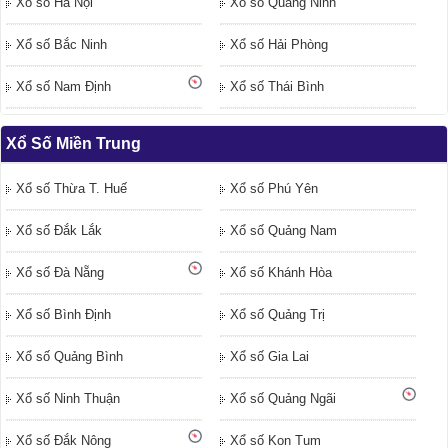
Xổ số Hà Nội
Xổ số Quảng Ninh
Xổ số Bắc Ninh
Xổ số Hải Phòng
Xổ số Nam Định
Xổ số Thái Bình
Xổ Số Miền Trung
Xổ số Thừa T. Huế
Xổ số Phú Yên
Xổ số Đắk Lắk
Xổ số Quảng Nam
Xổ số Đà Nẵng
Xổ số Khánh Hòa
Xổ số Bình Định
Xổ số Quảng Trị
Xổ số Quảng Bình
Xổ số Gia Lai
Xổ số Ninh Thuận
Xổ số Quảng Ngãi
Xổ số Đắk Nông
Xổ số Kon Tum