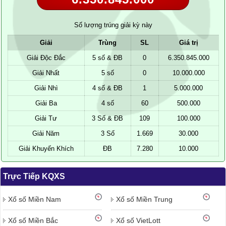
Số lượng trúng giải kỳ này
Giải
Trùng
SL
Giá trị
Giải Độc Đắc
5 số & ĐB
0
6.350.845.000
Giải Nhất
5 số
0
10.000.000
Giải Nhì
4 số & ĐB
1
5.000.000
Giải Ba
4 số
60
500.000
Giải Tư
3 Số & ĐB
109
100.000
Giải Năm
3 Số
1.669
30.000
Giải Khuyến Khích
ĐB
7.280
10.000
Trực Tiếp KQXS
Xổ số Miền Nam
Xổ số Miền Trung
Xổ số Miền Bắc
Xổ số VietLott