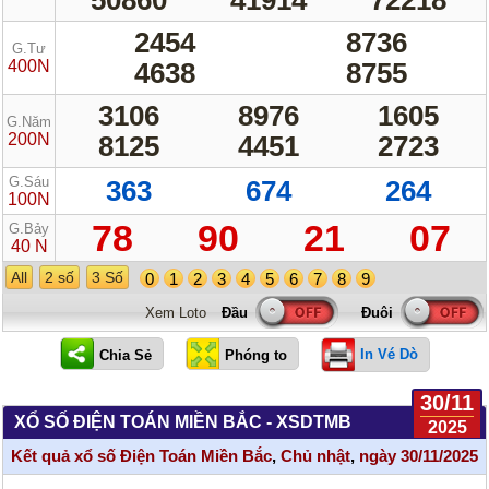
2454
8736
G.Tư
400N
4638
8755
3106
8976
1605
G.Năm
200N
8125
4451
2723
G.Sáu
363
674
264
100N
78
90
21
07
G.Bảy
40 N
All
2 số
3 Số
0
1
2
3
4
5
6
7
8
9
Xem Loto
In Vé Dò
30/11
XỔ SỐ ĐIỆN TOÁN MIỀN BẮC - XSDTMB
2025
Kết quả xổ số Điện Toán Miền Bắc
,
Chủ nhật
,
ngày 30/11/2025