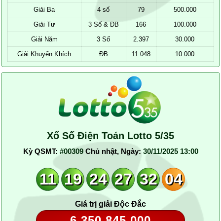
Giải Ba
4 số
79
500.000
Giải Tư
3 Số & ĐB
166
100.000
Giải Năm
3 Số
2.397
30.000
Giải Khuyến Khích
ĐB
11.048
10.000
Xổ Số Điện Toán Lotto 5/35
Kỳ QSMT:
#00309
Chủ nhật, Ngày:
30/11/2025 13:00
11
19
24
27
32
04
Giá trị giải Độc Đắc
6.350.845.000