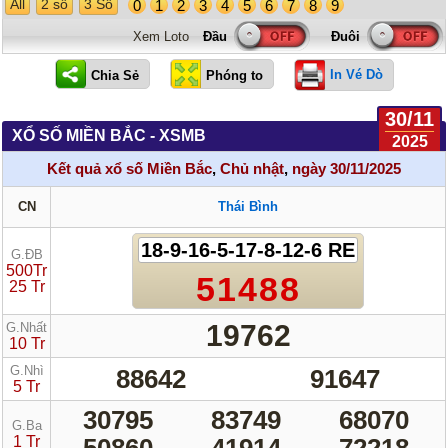
All
2 số
3 Số
0
1
2
3
4
5
6
7
8
9
Xem Loto
In Vé Dò
30/11
XỔ SỐ MIỀN BẮC - XSMB
2025
Kết quả xổ số Miền Bắc
,
Chủ nhật
,
ngày 30/11/2025
CN
Thái Bình
18-9-16-5-17-8-12-6 RE
G.ĐB
500Tr
51488
25 Tr
19762
G.Nhất
10 Tr
G.Nhì
88642
91647
5 Tr
30795
83749
68070
G.Ba
1 Tr
50860
41914
72218