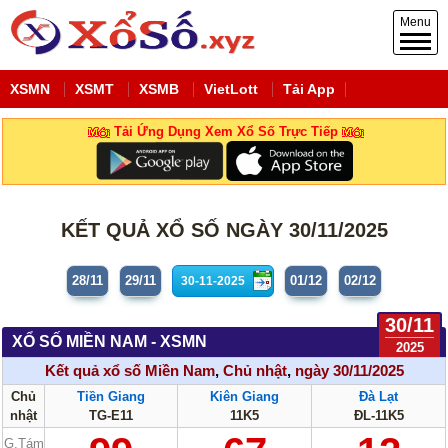
Menu
XSMN
XSMT
XSMB
VietLott
Tải App
Tải Ứng Dụng Xem Xổ Số Trực Tiếp
KẾT QUẢ XỔ SỐ NGÀY 30/11/2025
28/11
29/11
01/12
02/12
30/11
XỔ SỐ MIỀN NAM - XSMN
2025
Kết quả xổ số Miền Nam
,
Chủ nhật
,
ngày 30/11/2025
Chủ
Tiền Giang
Kiên Giang
Đà Lạt
nhật
TG-E11
11K5
ĐL-11K5
G.Tám