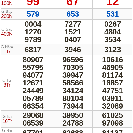
99
67
12
100N
G.Bảy
579
653
531
200N
0004
7277
0267
G.Sáu
1270
1521
4804
400N
9789
0407
3534
G.Năm
6817
3946
3123
1Tr
80907
96596
10616
55795
70305
46905
94077
39947
81174
G.Tư
12671
58566
16857
3Tr
24449
34124
47751
05789
80104
03911
66354
73944
32089
29068
39950
61025
G.Ba
06539
24788
97098
10Tr
G.Nhì
67701
82683
81137