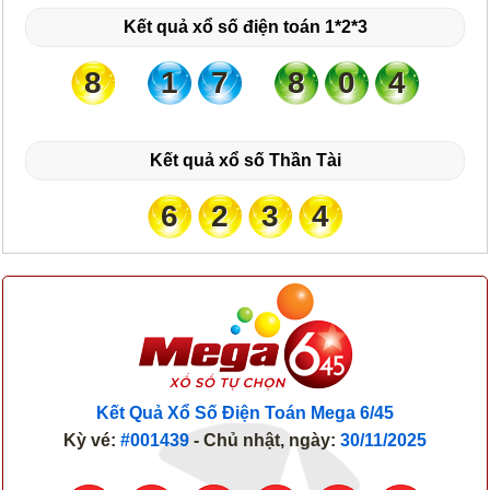
Kết quả xổ số điện toán 1*2*3
8
1
7
8
0
4
Kết quả xổ số Thần Tài
6
2
3
4
Kết Quả Xổ Số Điện Toán Mega 6/45
Kỳ vé:
#001439
- Chủ nhật, ngày:
30/11/2025