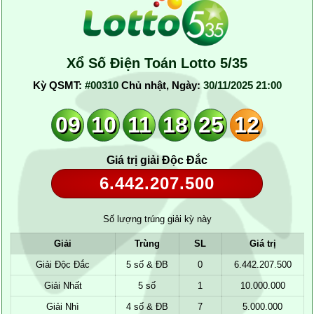
Xổ Số Điện Toán Lotto 5/35
Kỳ QSMT:
#00310
Chủ nhật, Ngày:
30/11/2025 21:00
09
10
11
18
25
12
Giá trị giải Độc Đắc
6.442.207.500
Số lượng trúng giải kỳ này
Giải
Trùng
SL
Giá trị
Giải Độc Đắc
5 số & ĐB
0
6.442.207.500
Giải Nhất
5 số
1
10.000.000
Giải Nhì
4 số & ĐB
7
5.000.000