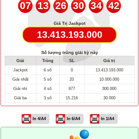
07
13
26
30
34
42
Giá Trị Jackpot
13.413.193.000
Số lượng trúng giải kỳ này
Giải
Trùng
SL
Giá trị
Jackpot
6 số
0
13.413.193.000
Giải nhất
5 số
20
10.000.000
Giải nhì
4 số
977
300.000
Giải ba
3 số
15.216
30.000
In 4/A4
In 6/A4
In 1/A4