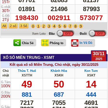
15Tr
G.nhất
01891
21496
87993
30Tr
G.ĐB
198430
002911
573077
2Tỷ
All
2 số
3 Số
0
1
2
3
4
5
6
7
8
9
Xem Loto
In Vé Dò
30/11
XỔ SỐ MIỀN TRUNG - XSMT
2025
Kết quả xổ số Miền Trung
,
Chủ nhật
,
ngày 30/11/2025
Chủ
Thừa T. Huế
Khánh Hòa
Kon Tum
nhật
XSTTH
XSKH
XSKT
49
50
14
G.Tám
100N
G.Bảy
881
687
444
200N
7217
7055
4691
G.Sáu